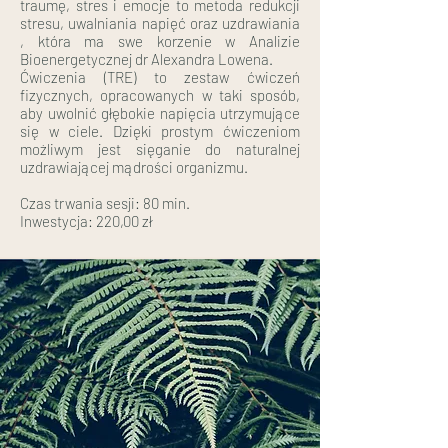
traumę, stres i emocje to metoda redukcji
stresu, uwalniania napięć oraz uzdrawiania
, która ma swe korzenie w Analizie
Bioenergetycznej dr Alexandra Lowena.
Ćwiczenia (TRE) to zestaw ćwiczeń
fizycznych, opracowanych w taki sposób,
aby uwolnić głębokie napięcia utrzymujące
się w ciele. Dzięki prostym ćwiczeniom
możliwym jest sięganie do naturalnej
uzdrawiającej mądrości organizmu.
Czas trwania sesji: 80 min.
Inwestycja: 220,00 zł