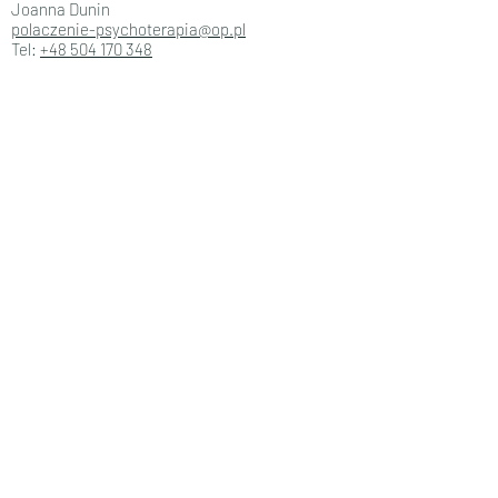
Joanna Dunin
polaczenie-psychoterapia@op.pl
Tel:
+48 504 170 348
Inwestycja
Koszt warsztatu: 1111 zł
Koszt noclegu + wyżywienia: 340 zł
Zaliczka*: 200 zł
*w przypadku rezygnacji zaliczka nie jest
zwracana.
Małgorzata Fiuk
ul Łódzka
50-521 Wrocław