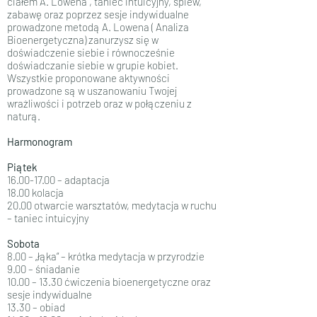
ciałem A. Lowena , taniec intuicyjny, śpiew,
zabawę oraz poprzez sesje indywidualne
prowadzone metodą A. Lowena ( Analiza
Bioenergetyczna) zanurzysz się w
doświadczenie siebie i równocześnie
doświadczanie siebie w grupie kobiet.
Wszystkie proponowane aktywności
prowadzone są w uszanowaniu Twojej
wrażliwości i potrzeb oraz w połączeniu z
naturą.
Harmonogram
Piątek
16.00-17.00
– adaptacja
18.00 kolacja
20.00 otwarcie warsztatów, medytacja w ruchu
– taniec intuicyjny
Sobota
8.00 – „łąka” – krótka medytacja w przyrodzie
9.00 – śniadanie
10.00 – 13.30 ćwiczenia bioenergetyczne oraz
sesje indywidualne
13.30 – obiad