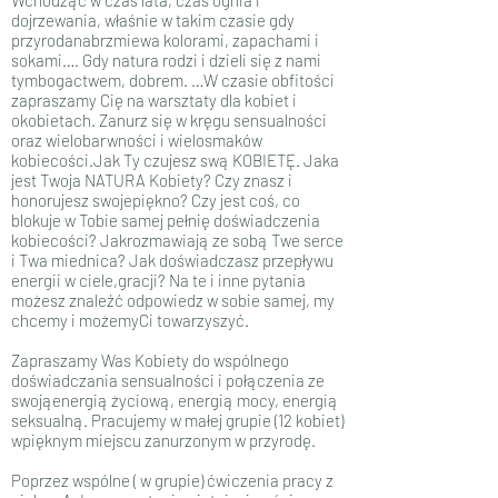
Wchodząc w czas lata, czas ognia i
dojrzewania, właśnie w takim czasie gdy
przyrodanabrzmiewa kolorami, zapachami i
sokami…. Gdy natura rodzi i dzieli się z nami
tymbogactwem, dobrem. …W czasie obfitości
zapraszamy Cię na warsztaty dla kobiet i
okobietach. Zanurz się w kręgu sensualności
oraz wielobarwności i wielosmaków
kobiecości.Jak Ty czujesz swą KOBIETĘ. Jaka
jest Twoja NATURA Kobiety? Czy znasz i
honorujesz swojepiękno? Czy jest coś, co
blokuje w Tobie samej pełnię doświadczenia
kobiecości? Jakrozmawiają ze sobą Twe serce
i Twa miednica? Jak doświadczasz przepływu
energii w ciele,gracji? Na te i inne pytania
możesz znaleźć odpowiedz w sobie samej, my
chcemy i możemyCi towarzyszyć.
Zapraszamy Was Kobiety do wspólnego
doświadczania sensualności i połączenia ze
swojąenergią życiową, energią mocy, energią
seksualną. Pracujemy w małej grupie (12 kobiet)
wpięknym miejscu zanurzonym w przyrodę.
Poprzez wspólne ( w grupie) ćwiczenia pracy z